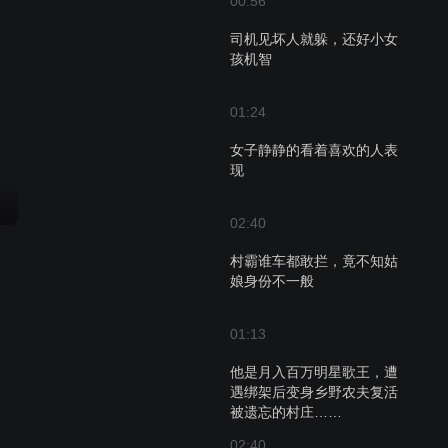
00:56
司机见坏人就躲，还好小女
孩机智
01:24
女子静静的看着喜欢的人表
现
02:40
村霸谁车都敢拦，竟不知姑
娘身份不一般
01:13
他是月入百万明星歌王，遭
遇绑架后变身乡野农夫复活
被遗忘的村庄……
02:40