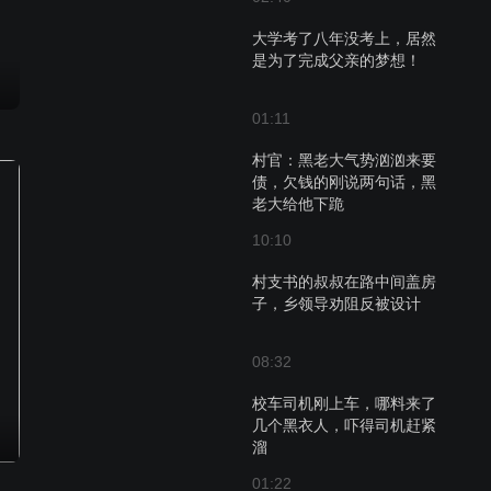
大学考了八年没考上，居然
是为了完成父亲的梦想！
01:11
村官：黑老大气势汹汹来要
债，欠钱的刚说两句话，黑
老大给他下跪
10:10
村支书的叔叔在路中间盖房
子，乡领导劝阻反被设计
08:32
校车司机刚上车，哪料来了
几个黑衣人，吓得司机赶紧
溜
01:22