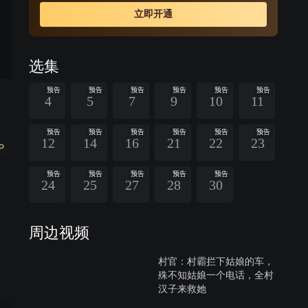
让他试用几个月，发誓让大伙挣得比扶贫款多几倍。为了
立即开通
实现对乡亲们的承诺，万喜聘请了女大学生田欣帮助大伙
利用互联网卖农产品。在众人的努力下，农产品销售一
空。万喜实现了承诺，成为乡亲们认可的村官。
选集
预告
预告
预告
预告
预告
预告
4
5
7
9
10
11
预告
预告
预告
预告
预告
预告
12
14
16
21
22
23
P
预告
预告
预告
预告
预告
24
25
27
28
30
周边视频
村官：村霸拦下姑娘的车，
殊不知姑娘一个电话，全村
汉子来救她