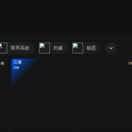
斯琴高娃
刘威
杨昆
豆瓣
经典
VI
7.1分