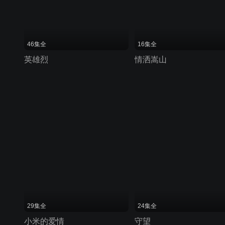
46集全
16集全
英雄烈
情洒嵩山
29集全
24集全
小米的爱情
守望