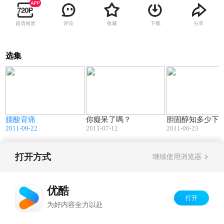
超清画质
评论
收藏
下载
分享
选集
4
09:27
10:54
腰酸背痛
你癡呆了嗎？
胆固醇知多少下
2011-09-22
2011-07-12
2011-06-23
打开方式
继续使用浏览器
Copyright©
2026
优酷 youku.com
版权所有
京ICP备06050721号-1
优酷
打开
为好内容全力以赴