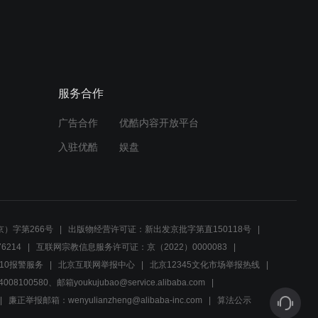
服务合作
广告合作
优酷内容开放平台
入驻优酷
娱盘
）字第266号
出版物经营许可证：新出发京批字第直150118号
6214
互联网宗教信息服务许可证：京（2022）0000083
10报警服务
北京互联网举报中心
北京12345文化市场举报热线
00580、邮箱youkujubao@service.alibaba.com
廉正举报邮箱：wenyulianzheng@alibaba-inc.com
算法公示