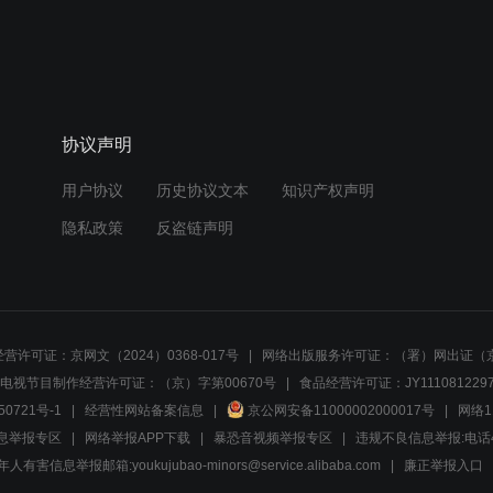
协议声明
用户协议
历史协议文本
知识产权声明
隐私政策
反盗链声明
营许可证：京网文（2024）0368-017号
网络出版服务许可证：（署）网出证（京
电视节目制作经营许可证：（京）字第00670号
食品经营许可证：JY1110812297
50721号-1
经营性网站备案信息
京公网安备11000002000017号
网络1
息举报专区
网络举报APP下载
暴恐音视频举报专区
违规不良信息举报:电话40081
人有害信息举报邮箱:youkujubao-minors@service.alibaba.com
廉正举报入口