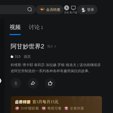
会员特惠
登录
历史
客户端
视频
讨论
1
阿甘妙世界2
简介
315
搞笑
科维斯·博卡耶 泰莉莎·加拉赫 罗根·格洛夫 | 该动画继续讲
述阿甘所制造的一系列各种各样有趣而疯狂的故事。
首3月每月15元