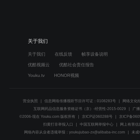
关于我们
关于我们
在线反馈
帧享设备说明
优酷视频云
优酷社会责任报告
Youku.tv
HONOR视频
营业执照
信息网络传播视听节目许可证：0108283号
网络文化经
互联网药品信息服务资格证书（京）-经营性-2015-0029
广播
©2006-现在 Youku.com 版权所有
京ICP证060288号
京ICP备060
扫黄打非举报入口
中国互联网举报中心
网上有害信
网络内容从业者违规举报：youkujubao-zx@alibaba-inc.com
未成年