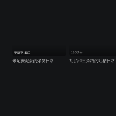
更新至15话
130话全
米尼麦泥轰的爆笑日常
胡鹏和三角猫的吐槽日常