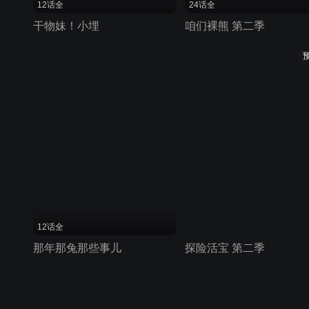
12话全
24话全
干物妹！小埋
咱们裸熊 第二季
12话全
那年那兔那些事儿
探险活宝 第二季