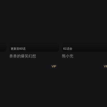
更新至60话
61话全
兽兽的爆笑幻想
熊小兜
VIP
VI