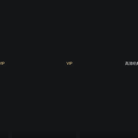
VIP
VIP
高清经