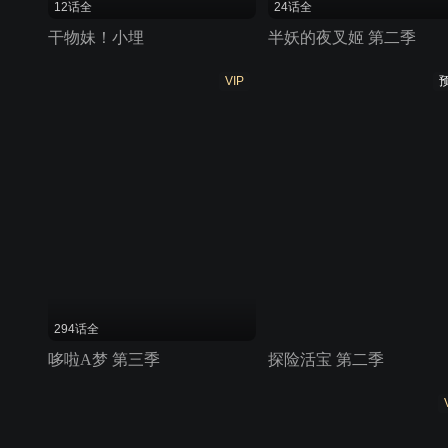
12话全
24话全
干物妹！小埋
半妖的夜叉姬 第二季
VIP
294话全
哆啦A梦 第三季
探险活宝 第二季