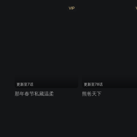
VIP
更新至7话
更新至78话
那年春节私藏温柔
熊爸天下