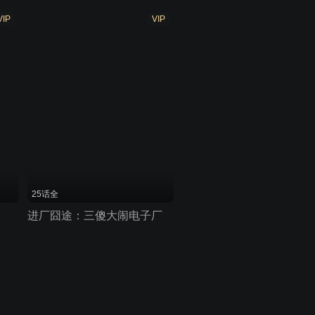
VIP
VIP
25话全
进厂囧途：三傻大闹电子厂