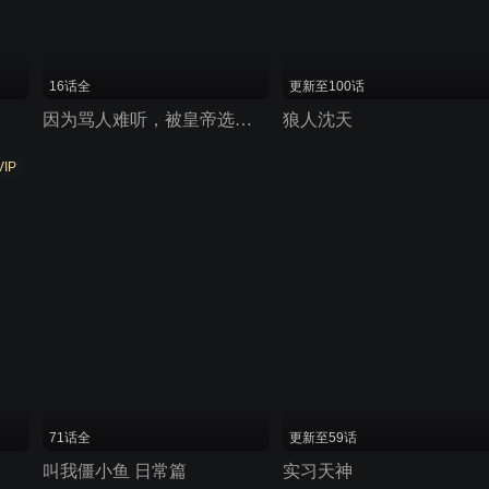
16话全
更新至100话
因为骂人难听，被皇帝选中当太子妃
狼人沈天
VIP
71话全
更新至59话
叫我僵小鱼 日常篇
实习天神