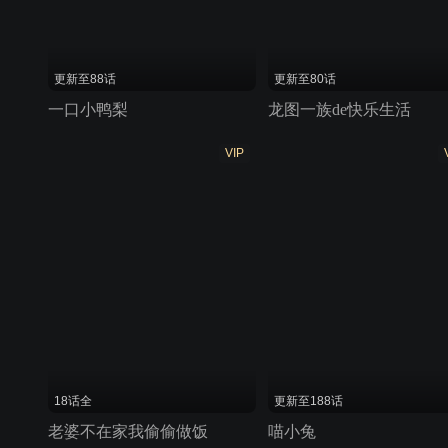
更新至88话
更新至80话
一口小鸭梨
龙图一族de快乐生活
VIP
18话全
更新至188话
老婆不在家我偷偷做饭
喵小兔