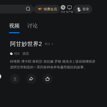
续费会员
登录
历史
客户端
视频
讨论
阿甘妙世界2
简介
315
搞笑
科维斯·博卡耶 泰莉莎·加拉赫 罗根·格洛夫 | 该动画继续讲
述阿甘所制造的一系列各种各样有趣而疯狂的故事。