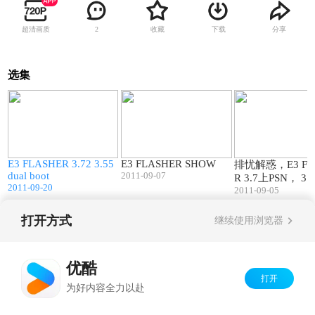
超清画质
收藏
下载
分享
2
选集
04:09
05:48
E3 FLASHER 3.72 3.55
E3 FLASHER SHOW
排忧解惑，E3 FL
dual boot
2011-09-07
R 3.7上PSN， 3.
2011-09-20
DD
2011-09-05
打开方式
继续使用浏览器
Copyright©
2026
优酷 youku.com
版权所有
京ICP备06050721号-1
优酷
打开
为好内容全力以赴