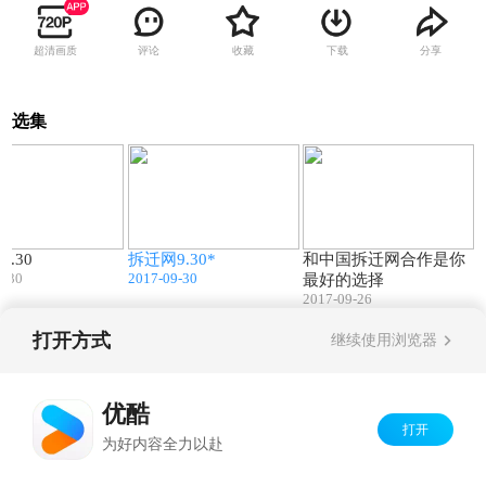
超清画质
评论
收藏
下载
分享
选集
00:06
00:10
00:10
.30
拆迁网9.30*
和中国拆迁网合作是你
9-30
2017-09-30
最好的选择
2017-09-26
打开方式
继续使用浏览器
Copyright©
2026
优酷 youku.com
版权所有
京ICP备06050721号-1
优酷
打开
为好内容全力以赴