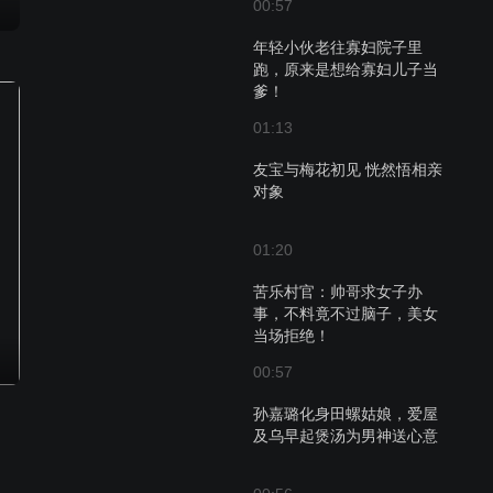
00:57
年轻小伙老往寡妇院子里
跑，原来是想给寡妇儿子当
爹！
01:13
友宝与梅花初见 恍然悟相亲
对象
01:20
苦乐村官：帅哥求女子办
事，不料竟不过脑子，美女
当场拒绝！
00:57
孙嘉璐化身田螺姑娘，爱屋
及乌早起煲汤为男神送心意