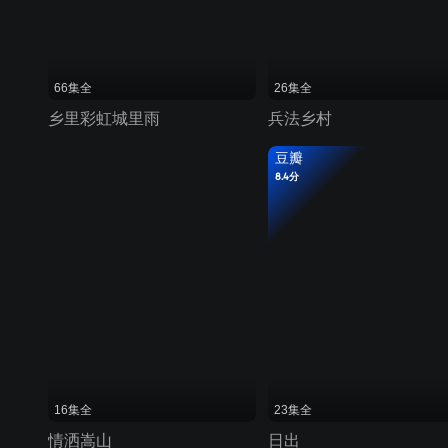
66集全
26集全
乡里彩虹城里雨
兵法乡村
豆瓣
8.4分
16集全
23集全
情洒嵩山
日出