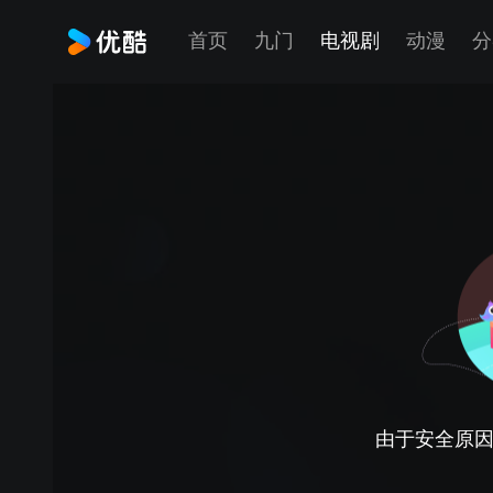
首页
九门
电视剧
动漫
分
由于安全原