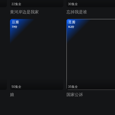
22集全
30集全
黄河岸边是我家
忘掉我是谁
豆瓣
豆瓣
7.9分
8.2分
50集全
35集全
娘
国家公诉