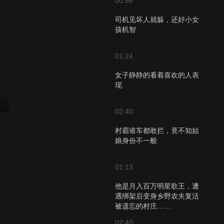
00:56
司机见坏人就躲，还好小女
孩机智
01:24
女子静静的看着喜欢的人表
现
02:40
村霸谁车都敢拦，竟不知姑
娘身份不一般
01:13
他是月入百万明星歌王，遭
遇绑架后变身乡野农夫复活
被遗忘的村庄……
02:40