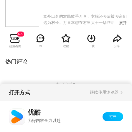
意外出名的农民歌手万喜，衣锦还乡后被乡亲们
选为村长。万喜本想在村里大干一场帮助大伙脱
展开
贫致富，没想到乡亲们根本不想改变现状，只想
利用他的名气多要点救济款。万喜不愿当个“要
饭”村官，他顶住压力大力发展特色农牧业，却遭
超清画质
收藏
下载
分享
69
遇种种困难与挫折。万喜疲于应付，幸好他的初
恋杏花帮忙解决了不少难题，这也引起了万喜媳
妇梅花的误会。收获季节，农产品滞销，乡亲们
热门评论
责怪万喜无能想换个村长。万喜说服乡亲们让他
试用几个月，发誓让大伙挣得比扶贫款多几倍。
为了实现对乡亲们的承诺，万喜聘请了女大学生
田欣帮助大伙利用互联网卖农产品。在众人的努
暂无评论
力下，农产品销售一空。万喜实现了承诺，成为
打开方式
继续使用浏览器
乡亲们认可的村官。
Copyright©
2026
优酷 youku.com
版权所有
优酷
京ICP备06050721号-1
打开
为好内容全力以赴