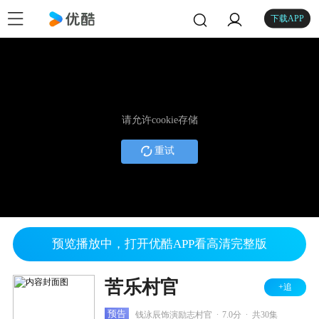
下载APP
请允许cookie存储
重试
预览播放中，打开优酷APP看高清完整版
苦乐村官
+追
.
.
预告
钱泳辰饰演励志村官
7.0分
共30集