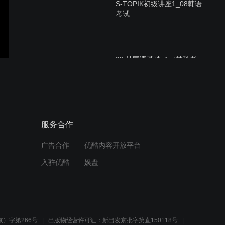
S-TOPIK初级讲座1_08韩语
考试
02.韩国语基础_1（林玲老
师主讲）
我的小鱼缸AA360
服务合作
广告合作
优酷内容开放平台
入驻优酷
娱盘
S-TOPIK中级课程05韩语考
试
）字第266号
出版物经营许可证：新出发京批字第直150118号