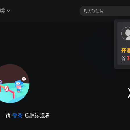
类
3
首
因，请
登录
后继续观看