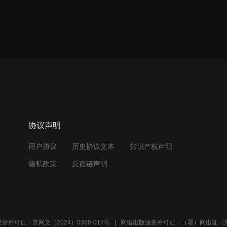
协议声明
用户协议
历史协议文本
知识产权声明
隐私政策
反盗链声明
营许可证：京网文（2024）0368-017号
网络出版服务许可证：（署）网出证（京