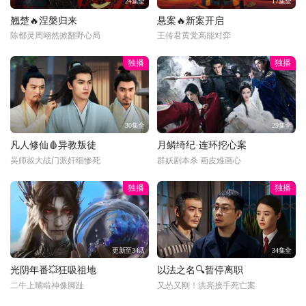
24集全
17集全
翘楚🔥涅槃归来
悬案🔥新案开启
陈都灵周翊然掀翻野心局
王传君黄觉高能对弈
独播
独播
30集全
29集全
凡人修仙🩸异教叛徒
月鳞绮纪·连环挖心案
吴师叔大战门派奸细惨死
群妖剧本杀 画皮难画心
独播
独播
更新至34话
34集全
光阴年番💥狂吸祖地
以法之名🔍暂停离职
二牛上嘴啃神像脚趾
又怂又刚！洪亮接手死亡案