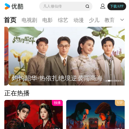
凡人修仙传
下载APP
首页
电视剧
电影
综艺
动漫
少儿
教育
生
灼灼韶华·热依扎绝境逆袭闯商海
正在热播
独播
VIP