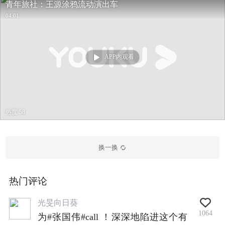
青年旅社：王源涂鸦流动演出车
04:01
APP内观看
热度 58
换一换
热门评论
光旻向日葵
1064
为#张国伟#call ！深深地陷进这个有