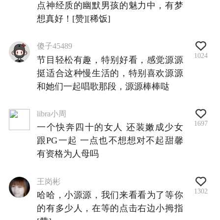
点神经质的幽默男孩的魅力中，有梦
想真好！[赞][稀饭]
傻子45489
1024
节目轻松有趣，特别好看，感觉源源
挺适合这种慢生活的，特别喜欢源源
和她们一起唱歌那段，源源棒棒哒
libra小周
1697
一个快奔四十的女人 还装嫩成少女
跟PG一起 一点也不想想对不起甜馨
有资格为人母吗
王岗彬
1302
哈哈，小源源，我们来看看为了等你
的有多少人，在等的点击右边小拇指