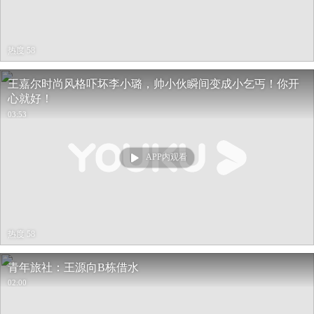
热度 58
王嘉尔时尚风格吓坏李小璐，帅小伙瞬间变成小乞丐！你开
心就好！
03:53
APP内观看
热度 58
青年旅社：王源向B栋借水
02:00