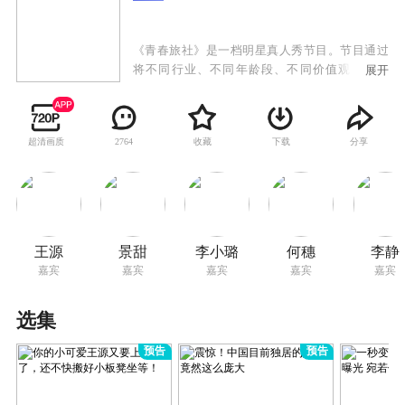
《青春旅社》是一档明星真人秀节目。节目通过
将不同行业、不同年龄段、不同价值观的青年
展开
人，分两组分别共同经营“青年旅社”这件事，传
达他们一起工作，共同生活，互相学习的青春态
度，从而反映新时代不同年轻人的青春梦想和追
超清画质
收藏
下载
分享
2764
求。
王源
景甜
李小璐
何穗
李静
嘉宾
嘉宾
嘉宾
嘉宾
嘉宾
选集
预告
预告