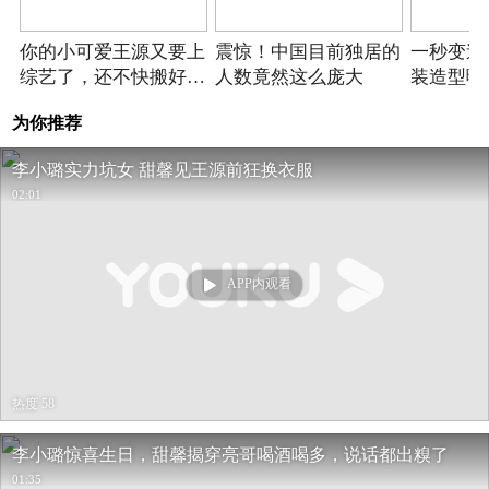
2017-09-23期
你的小可爱王源又要上
震惊！中国目前独居的
一秒变迷
综艺了，还不快搬好小
人数竟然这么庞大
装造型曝
板凳坐等！
下凡惊艳
为你推荐
李小璐实力坑女 甜馨见王源前狂换衣服
02:01
APP内观看
热度 58
李小璐惊喜生日，甜馨揭穿亮哥喝酒喝多，说话都出糗了
01:35