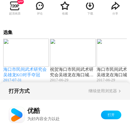
超清画质
评论
收藏
下载
分享
选集
06:24
00:39
海口市民间武术研究会
祝贺海口市民间武术研
海口市民间武术
吴雄龙KO对手夺冠
究会吴雄龙在海口城市
吴雄龙在海口城
2017-07-31
2017-06-29
2017-06-29
英雄昆仑决中荣获冠军
昆仑决比赛
打开方式
继续使用浏览器
Copyright©
2026
优酷 youku.com
版权所有
京ICP备06050721号-1
优酷
打开
为好内容全力以赴