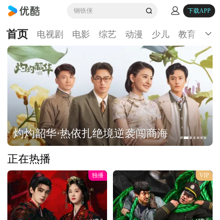
钢铁侠
下载APP
首页
电视剧
电影
综艺
动漫
少儿
教育
生
灼灼韶华·热依扎绝境逆袭闯商海
正在热播
独播
VIP