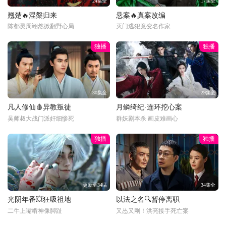
24集全
17集全
翘楚🔥涅槃归来
悬案🔥真案改编
陈都灵周翊然掀翻野心局
灭门逃犯竟变名作家
独播
独播
30集全
29集全
凡人修仙🩸异教叛徒
月鳞绮纪·连环挖心案
吴师叔大战门派奸细惨死
群妖剧本杀 画皮难画心
独播
独播
更新至34话
34集全
光阴年番💥狂吸祖地
以法之名🔍暂停离职
二牛上嘴啃神像脚趾
又怂又刚！洪亮接手死亡案