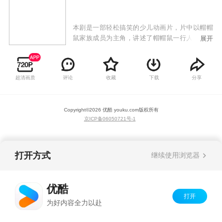
本剧是一部轻松搞笑的少儿动画片，片中以帽帽
鼠家族成员为主角，讲述了帽帽鼠一行人的冒险
展开
故事，在整个故事曲线中，帽帽鼠及其伙伴与各
大反派斗智斗勇，克服困难，始终向着一个目标
前进。在故事主角身上，我们可以感受到更多孩
超清画质
评论
收藏
下载
分享
子所特有的天真、浪漫，充分展现了伙伴之间的
友情、勇敢与机智。
Copyright©
2026
优酷 youku.com
版权所有
京ICP备06050721号-1
打开方式
继续使用浏览器
优酷
打开
为好内容全力以赴