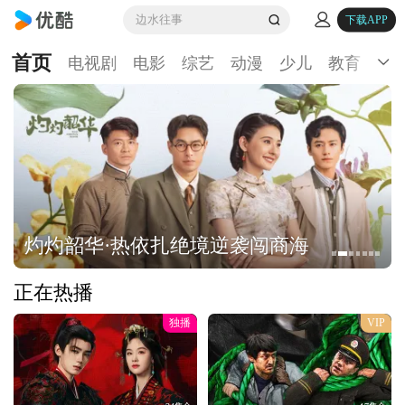
边水往事
下载APP
首页
电视剧
电影
综艺
动漫
少儿
教育
生
灼灼韶华·热依扎绝境逆袭闯商海
正在热播
独播
VIP