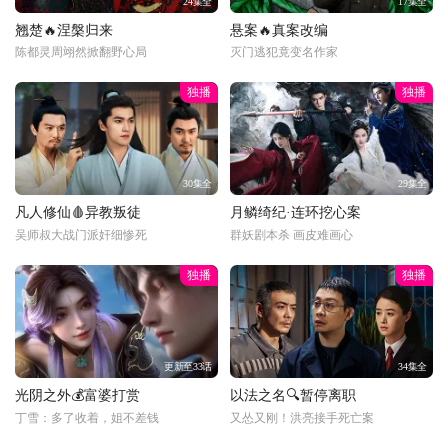
24集全
17集全
翘楚🔥涅槃归来
悬案🔥真案改编
陈都灵周翊然掀翻野心局
灭门逃犯竟变名作家
独播
独播
30集全
29集全
凡人修仙🩸异教叛徒
月鳞绮纪·连环挖心案
吴师叔大战门派奸细惨死
群妖剧本杀 画皮难画心
独播
独播
更新至33话
34集全
光阴之外💰富婆打赏
以法之名🔍暂停离职
丁雪：多了收着，姐不差钱
又怂又刚！洪亮接手死亡案