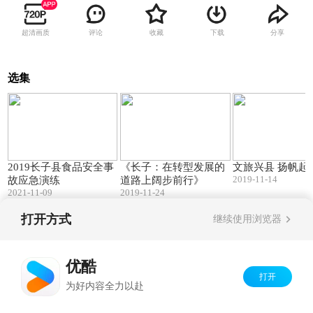
超清画质
评论
收藏
下载
分享
选集
35:34
10:54
2019长子县食品安全事
《长子：在转型发展的
文旅兴县 扬帆起
2019-11-14
故应急演练
道路上阔步前行》
2021-11-09
2019-11-24
打开方式
继续使用浏览器
Copyright©
2026
优酷 youku.com
版权所有
京ICP备06050721号-1
优酷
打开
为好内容全力以赴