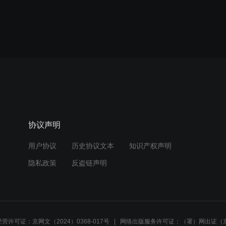
协议声明
用户协议
历史协议文本
知识产权声明
隐私政策
反盗链声明
营许可证：京网文（2024）0368-017号
网络出版服务许可证：（署）网出证（京