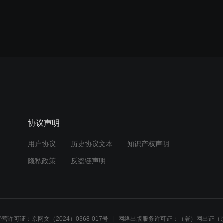
协议声明
用户协议
历史协议文本
知识产权声明
隐私政策
反盗链声明
营许可证：京网文（2024）0368-017号
网络出版服务许可证：（署）网出证（京