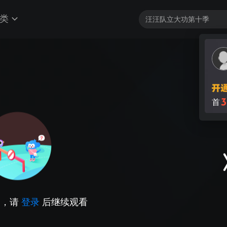
类
3
首
因，请
登录
后继续观看