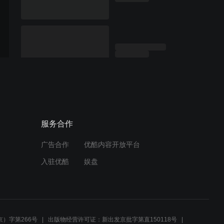
服务合作
广告合作
优酷内容开放平台
入驻优酷
娱盘
）字第266号
出版物经营许可证：新出发京批字第直150118号