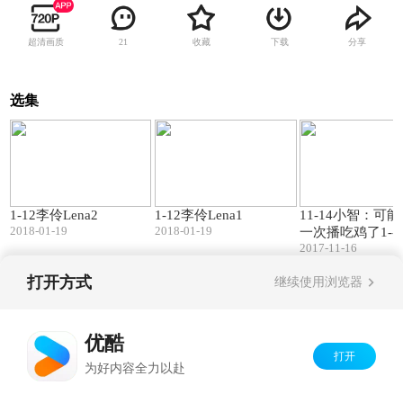
超清画质
收藏
下载
分享
21
选集
98:59
92:48
1-12李伶Lena2
1-12李伶Lena1
11-14小智：可
2018-01-19
2018-01-19
一次播吃鸡了1---l
2017-11-16
级小智直播录像 
生
打开方式
继续使用浏览器
Copyright©
2026
优酷 youku.com
版权所有
京ICP备06050721号-1
优酷
打开
为好内容全力以赴