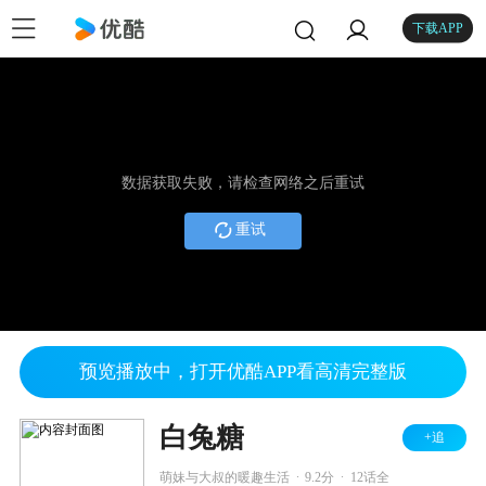
下载APP
数据获取失败，请检查网络之后重试
重试
预览播放中，打开优酷APP看高清完整版
白兔糖
+追
.
.
萌妹与大叔的暖趣生活
9.2分
12话全