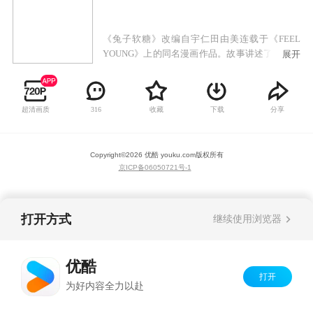
《兔子软糖》改编自宇仁田由美连载于《FEEL
YOUNG》上的同名漫画作品。故事讲述了因特殊
展开
原因，现正独身上班族——大吉与其祖父的私生
子——6岁萝莉凛开始了共同生活，并且在平凡的
日常生活中交织出种种温暖人心的故事，可说是
超清画质
收藏
下载
分享
316
一部百分百的治愈系作品。
Copyright©
2026
优酷 youku.com
版权所有
京ICP备06050721号-1
打开方式
继续使用浏览器
优酷
打开
为好内容全力以赴