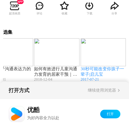
超清画质
评论
收藏
下载
分享
选集
51:10
01:30
00:32
孩子沟通表达力的
如何有效进行儿童沟通
30秒可能改变你孩子一
略
力发育的居家干预｜启
辈子|启儿宝
2-31
2018-12-04
2017-07-21
儿宝
打开方式
继续使用浏览器
Copyright©
2026
优酷 youku.com
版权所有
京ICP备06050721号-1
优酷
打开
为好内容全力以赴