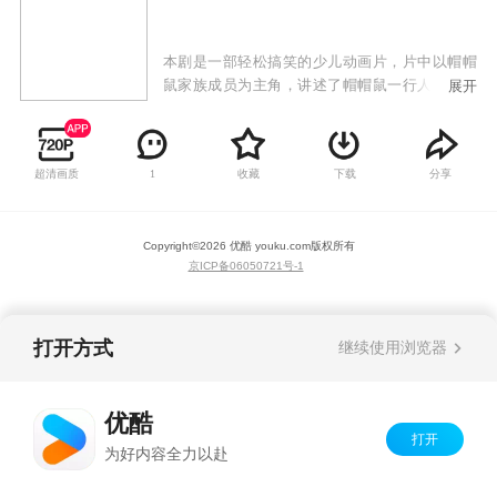
本剧是一部轻松搞笑的少儿动画片，片中以帽帽
鼠家族成员为主角，讲述了帽帽鼠一行人的冒险
展开
故事，在整个故事曲线中，帽帽鼠及其伙伴与各
大反派斗智斗勇，克服困难，始终向着一个目标
前进。在故事主角身上，我们可以感受到更多孩
超清画质
收藏
下载
分享
1
子所特有的天真、浪漫，充分展现了伙伴之间的
友情、勇敢与机智。
Copyright©
2026
优酷 youku.com
版权所有
京ICP备06050721号-1
打开方式
继续使用浏览器
优酷
打开
为好内容全力以赴