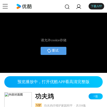
下载APP
请允许cookie存储
重试
预览播放中，打开优酷APP看高清完整版
功夫鸡
+追
.
VIP
功夫鸡仔维护家园和平
共104集