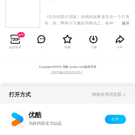
《功夫鸡四川话版》动画的故事发生在一个只有
鸟，鸡，鸭等小飞禽的鸟鸣岛上，各种小飞禽有
展开
擅长功夫的，有擅长科学发明的；既有东方传统
文化的元素，又有西方科幻的特色，传承了中国
传统美学和文化内涵，借鉴并融入了西方科幻元
超清画质
收藏
下载
分享
1
素，呈现出独特的艺术风格。岛上的坏人们都想
抢一只拥有神奇力量的金蛋，主角“功夫鸡”利用
金蛋的神奇力量击败坏人，保护鸟鸣岛的和谐和
Copyright©
2026
优酷 youku.com
版权所有
安全。
京ICP备06050721号-1
打开方式
继续使用浏览器
优酷
打开
为好内容全力以赴