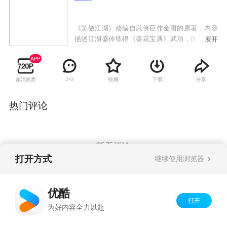
《笑傲江湖》改编自武侠巨作金庸的原著，内容
描述江湖盛传练得《葵花宝典》武功，便能天下
展开
无敌称霸武林。顿时武林正邪两派争夺秘籍，掀
起连番腥风血雨。华山弟子令狐冲为了替师父寻
找秘籍，而从此卷入江湖争斗。初入江湖时，令
超清画质
收藏
下载
分享
243
狐冲武功平平，后得剑宗高人风清扬授以独孤九
剑，结识了魔教长老曲洋与衡山派刘正风，二人
在临终之时授予令狐冲笑傲江湖之曲，令狐冲在
热门评论
逃避追杀时无意中与日月神教教主之独生女任盈
盈相交，在与东厂“锦衣卫”争斗中，令狐冲仗义
而出，却意外得悉师父岳不群的伪善面目。
暂无评论
打开方式
继续使用浏览器
Copyright©
2026
优酷 youku.com
版权所有
优酷
京ICP备06050721号-1
打开
为好内容全力以赴