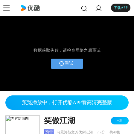
下载APP
数据获取失败，请检查网络之后重试
重试
预览播放中，打开优酷APP看高清完整版
笑傲江湖
+追
.
.
预告
马景涛范文芳仗剑江湖
7.7分
共40集