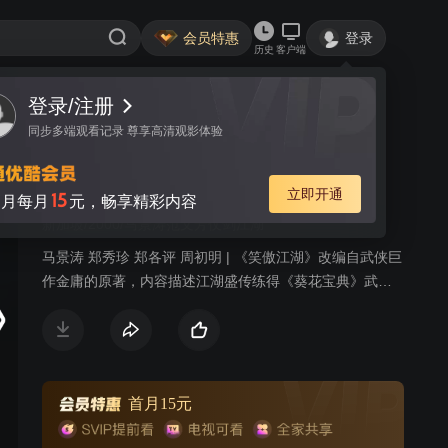
会员特惠
登录
历史
客户端
登录/注册
视频
讨论
221
同步多端观看记录 尊享高清观影体验
笑傲江湖
简介
立即开通
15
月每月
元，畅享精彩内容
新加坡/2000/马景涛范文芳仗剑江湖
马景涛 郑秀珍 郑各评 周初明 | 《笑傲江湖》改编自武侠巨
作金庸的原著，内容描述江湖盛传练得《葵花宝典》武
功，便能天下无敌称霸武林。顿时武林正邪两派争夺秘
籍，掀起连番腥风血雨。华山弟子令狐冲为了替师父寻找
秘籍，而从此卷入江湖争斗。初入江湖时，令狐冲武功平
平，后得剑宗高人风清扬授以独孤九剑，结识了魔教长老
曲洋与衡山派刘正风，二人在临终之时授予令狐冲笑傲江
首月15元
湖之曲，令狐冲在逃避追杀时无意中与日月神教教主之独