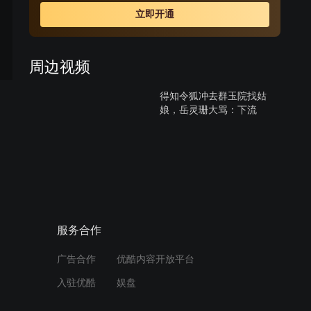
生女任盈盈相交，在与东厂“锦衣卫”争斗中，令狐冲仗义而
立即开通
出，却意外得悉师父岳不群的伪善面目。
周边视频
得知令狐冲去群玉院找姑
娘，岳灵珊大骂：下流
02:51
蓝凤凰拿华山派性命威胁，
令狐冲不甘示弱说要毁掉琴
谱
01:55
服务合作
东方不败惨遭冤枉，要以脱
广告合作
优酷内容开放平台
衣自证清白，令狐冲大战东
方不败1
入驻优酷
娱盘
02:44