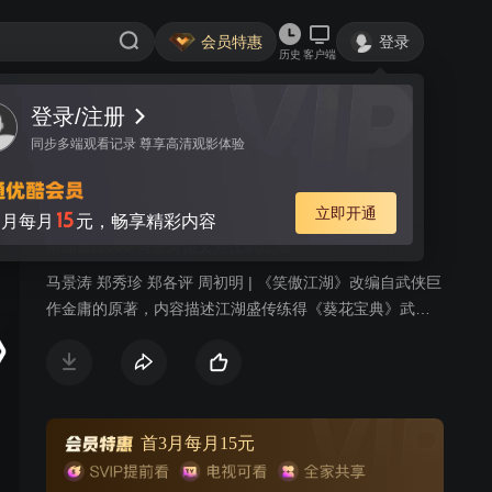
会员特惠
登录
历史
客户端
登录/注册
视频
讨论
166
同步多端观看记录 尊享高清观影体验
笑傲江湖
简介
立即开通
15
月每月
元，畅享精彩内容
新加坡/2000/马景涛范文芳仗剑江湖
马景涛 郑秀珍 郑各评 周初明 | 《笑傲江湖》改编自武侠巨
作金庸的原著，内容描述江湖盛传练得《葵花宝典》武
功，便能天下无敌称霸武林。顿时武林正邪两派争夺秘
籍，掀起连番腥风血雨。华山弟子令狐冲为了替师父寻找
秘籍，而从此卷入江湖争斗。初入江湖时，令狐冲武功平
平，后得剑宗高人风清扬授以独孤九剑，结识了魔教长老
曲洋与衡山派刘正风，二人在临终之时授予令狐冲笑傲江
首3月每月15元
湖之曲，令狐冲在逃避追杀时无意中与日月神教教主之独