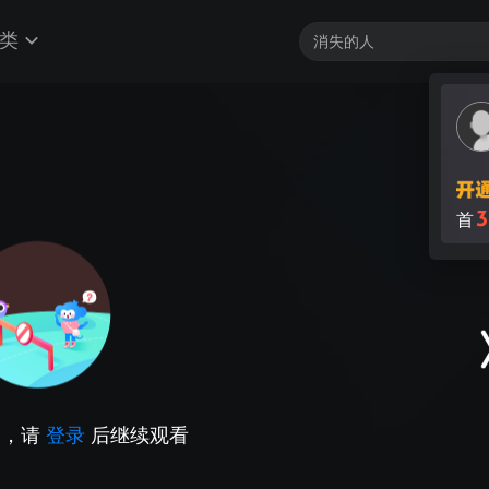
类
3
首
因，请
登录
后继续观看