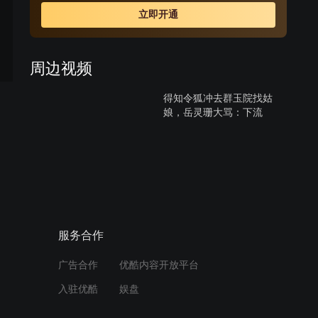
生女任盈盈相交，在与东厂“锦衣卫”争斗中，令狐冲仗义而
立即开通
出，却意外得悉师父岳不群的伪善面目。
周边视频
得知令狐冲去群玉院找姑
娘，岳灵珊大骂：下流
02:51
蓝凤凰拿华山派性命威胁，
令狐冲不甘示弱说要毁掉琴
谱
01:55
服务合作
东方不败惨遭冤枉，要以脱
广告合作
优酷内容开放平台
衣自证清白，令狐冲大战东
方不败1
入驻优酷
娱盘
02:44