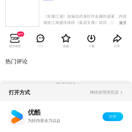
《笑傲江湖》改编自武侠巨作金庸的原著，内容
描述江湖盛传练得《葵花宝典》武功，便能天下
展开
无敌称霸武林。顿时武林正邪两派争夺秘籍，掀
起连番腥风血雨。华山弟子令狐冲为了替师父寻
找秘籍，而从此卷入江湖争斗。初入江湖时，令
超清画质
收藏
下载
分享
172
狐冲武功平平，后得剑宗高人风清扬授以独孤九
剑，结识了魔教长老曲洋与衡山派刘正风，二人
在临终之时授予令狐冲笑傲江湖之曲，令狐冲在
热门评论
逃避追杀时无意中与日月神教教主之独生女任盈
盈相交，在与东厂“锦衣卫”争斗中，令狐冲仗义
而出，却意外得悉师父岳不群的伪善面目。
暂无评论
打开方式
继续使用浏览器
Copyright©
2026
优酷 youku.com
版权所有
优酷
京ICP备06050721号-1
打开
为好内容全力以赴