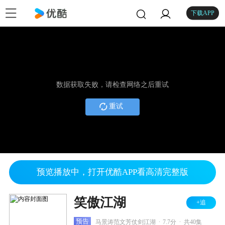
下载APP
数据获取失败，请检查网络之后重试
重试
预览播放中，打开优酷APP看高清完整版
笑傲江湖
+追
.
.
预告
马景涛范文芳仗剑江湖
7.7分
共40集