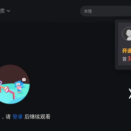
类
3
首
因，请
登录
后继续观看