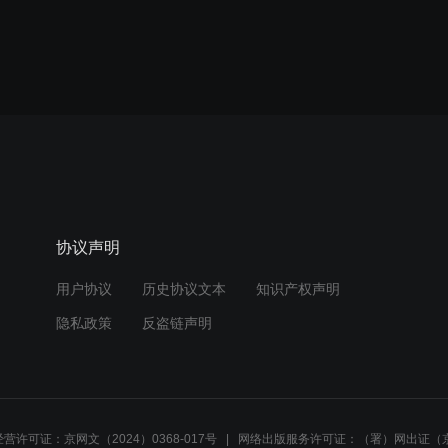
协议声明
用户协议
历史协议文本
知识产权声明
隐私政策
反盗链声明
营许可证：京网文（2024）0368-017号
网络出版服务许可证：（署）网出证（京