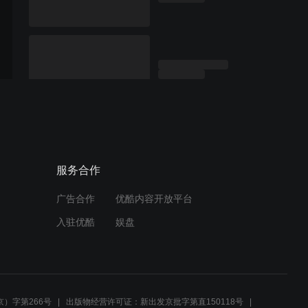
服务合作
广告合作
优酷内容开放平台
入驻优酷
娱盘
）字第266号
出版物经营许可证：新出发京批字第直150118号