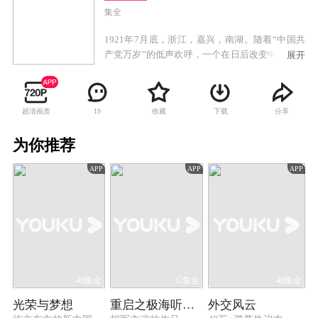
集全
1921年7月底，浙江，嘉兴，南湖。随着“中国共
产党万岁”的低声欢呼，一个在日后改变中国、改
展开
变世界的政党产生了。《中国1921》，讲述的是
中国共产党成立的过程。这个过程，当然包含
了“一大”的整个过程和细节，但是我们要讲的，
超清画质
收藏
下载
分享
19
不仅仅是“一大”，不仅仅是上海望志路106号或者
嘉兴南湖的游船——我们尝试讲述的，是1921年
为你推荐
前后的中国。1917年的十月革命，1919年的五四
运动，给中国带来了巨大的冲击，在这块黑暗的
APP
APP
APP
土地上，掀起了壮阔的波澜，外有列强环伺，内
有军阀割据，从“翰林总统”徐世昌、下野的大元
帅孙中山，到学者李大钊、蛰居在小胡同的“北
漂”毛泽东，每个人都在苦苦寻找国家的出路和未
来，只有明白了1921年前后的中国，才能明白共
产党的诞生，不是偶然。才能明白，李大钊陈独
秀毛泽东们，怎样一步步选择了共产主义。中
国，怎样选择了共产主义。从段祺瑞的“安福俱乐
40集全
32集全
48集全
部”，到孙中山改组“革命党”的重组的“中国国民
光荣与梦想
重启之极海听雷 第一季
外交风云
党”，最后，到共产党的诞生——中国的政党，逐