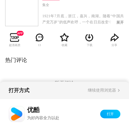
集全
1921年7月底，浙江，嘉兴，南湖。随着“中国共
产党万岁”的低声欢呼，一个在日后改变中国、改
展开
变世界的政党产生了。《中国1921》，讲述的是
中国共产党成立的过程。这个过程，当然包含
了“一大”的整个过程和细节，但是我们要讲的，
超清画质
收藏
下载
分享
13
不仅仅是“一大”，不仅仅是上海望志路106号或者
嘉兴南湖的游船——我们尝试讲述的，是1921年
前后的中国。1917年的十月革命，1919年的五四
热门评论
运动，给中国带来了巨大的冲击，在这块黑暗的
土地上，掀起了壮阔的波澜，外有列强环伺，内
有军阀割据，从“翰林总统”徐世昌、下野的大元
帅孙中山，到学者李大钊、蛰居在小胡同的“北
暂无评论
漂”毛泽东，每个人都在苦苦寻找国家的出路和未
打开方式
继续使用浏览器
来，只有明白了1921年前后的中国，才能明白共
产党的诞生，不是偶然。才能明白，李大钊陈独
Copyright©
2026
优酷 youku.com
版权所有
秀毛泽东们，怎样一步步选择了共产主义。中
优酷
京ICP备06050721号-1
国，怎样选择了共产主义。从段祺瑞的“安福俱乐
打开
为好内容全力以赴
部”，到孙中山改组“革命党”的重组的“中国国民
党”，最后，到共产党的诞生——中国的政党，逐