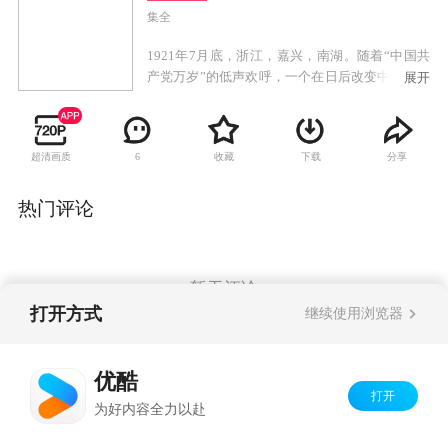
集全
1921年7月底，浙江，嘉兴，南湖。随着“中国共
产党万岁”的低声欢呼，一个在日后改变中国、改
展开
变世界的政党产生了。《中国1921》，讲述的是
中国共产党成立的过程。这个过程，当然包含
了“一大”的整个过程和细节，但是我们要讲的，
超清画质
收藏
下载
分享
6
不仅仅是“一大”，不仅仅是上海望志路106号或者
嘉兴南湖的游船——我们尝试讲述的，是1921年
前后的中国。1917年的十月革命，1919年的五四
热门评论
运动，给中国带来了巨大的冲击，在这块黑暗的
土地上，掀起了壮阔的波澜，外有列强环伺，内
有军阀割据，从“翰林总统”徐世昌、下野的大元
帅孙中山，到学者李大钊、蛰居在小胡同的“北
暂无评论
漂”毛泽东，每个人都在苦苦寻找国家的出路和未
打开方式
继续使用浏览器
来，只有明白了1921年前后的中国，才能明白共
产党的诞生，不是偶然。才能明白，李大钊陈独
Copyright©
2026
优酷 youku.com
版权所有
秀毛泽东们，怎样一步步选择了共产主义。中
优酷
京ICP备06050721号-1
国，怎样选择了共产主义。从段祺瑞的“安福俱乐
打开
为好内容全力以赴
部”，到孙中山改组“革命党”的重组的“中国国民
党”，最后，到共产党的诞生——中国的政党，逐