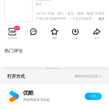
集全
1921年7月底，浙江，嘉兴，南湖。随着“中国共
产党万岁”的低声欢呼，一个在日后改变中国、改
展开
变世界的政党产生了。《中国1921》，讲述的是
中国共产党成立的过程。这个过程，当然包含
了“一大”的整个过程和细节，但是我们要讲的，
超清画质
收藏
下载
分享
2
不仅仅是“一大”，不仅仅是上海望志路106号或者
嘉兴南湖的游船——我们尝试讲述的，是1921年
前后的中国。1917年的十月革命，1919年的五四
热门评论
运动，给中国带来了巨大的冲击，在这块黑暗的
土地上，掀起了壮阔的波澜，外有列强环伺，内
有军阀割据，从“翰林总统”徐世昌、下野的大元
帅孙中山，到学者李大钊、蛰居在小胡同的“北
暂无评论
漂”毛泽东，每个人都在苦苦寻找国家的出路和未
打开方式
继续使用浏览器
来，只有明白了1921年前后的中国，才能明白共
产党的诞生，不是偶然。才能明白，李大钊陈独
Copyright©
2026
优酷 youku.com
版权所有
秀毛泽东们，怎样一步步选择了共产主义。中
优酷
京ICP备06050721号-1
国，怎样选择了共产主义。从段祺瑞的“安福俱乐
打开
为好内容全力以赴
部”，到孙中山改组“革命党”的重组的“中国国民
党”，最后，到共产党的诞生——中国的政党，逐