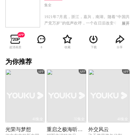
集全
1921年7月底，浙江，嘉兴，南湖。随着“中国共
产党万岁”的低声欢呼，一个在日后改变中国、改
展开
变世界的政党产生了。《中国1921》，讲述的是
中国共产党成立的过程。这个过程，当然包含
了“一大”的整个过程和细节，但是我们要讲的，
超清画质
收藏
下载
分享
8
不仅仅是“一大”，不仅仅是上海望志路106号或者
嘉兴南湖的游船——我们尝试讲述的，是1921年
为你推荐
前后的中国。1917年的十月革命，1919年的五四
运动，给中国带来了巨大的冲击，在这块黑暗的
APP
APP
APP
土地上，掀起了壮阔的波澜，外有列强环伺，内
有军阀割据，从“翰林总统”徐世昌、下野的大元
帅孙中山，到学者李大钊、蛰居在小胡同的“北
漂”毛泽东，每个人都在苦苦寻找国家的出路和未
来，只有明白了1921年前后的中国，才能明白共
产党的诞生，不是偶然。才能明白，李大钊陈独
秀毛泽东们，怎样一步步选择了共产主义。中
国，怎样选择了共产主义。从段祺瑞的“安福俱乐
40集全
32集全
48集全
部”，到孙中山改组“革命党”的重组的“中国国民
光荣与梦想
重启之极海听雷 第一季
外交风云
党”，最后，到共产党的诞生——中国的政党，逐