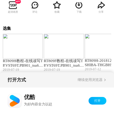
超清画质
评论
收藏
下载
分享
选集
11:18
11:38
RT809H-201812
RT809H教程-在线读写T
RT809F教程-在线读写T
SHIBA-THGBH5
P.VST69T.PB901_tsu69
P.VST69T.PB901_tsu69
BAIR_Read
2019-07-12
kbt-z1-st_gd25q32csig_
2019-07-19
kbt-z1-st_gd25q32csig
2019-07-19
打开方式
继续使用浏览器
Copyright©
2026
优酷 youku.com
版权所有
京ICP备06050721号-1
优酷
打开
为好内容全力以赴