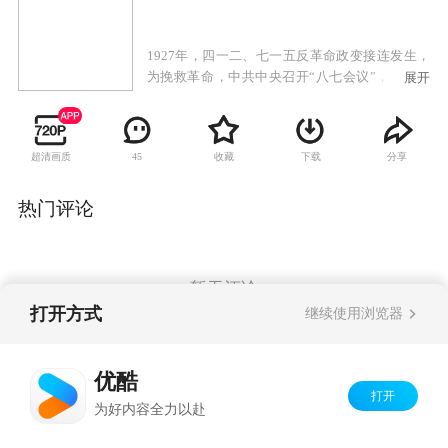
1927年，四一二、七一五反革命政变接连发生，
为挽救革命，中共中央召开“八七会议”，决定委
展开
派毛泽东领导湘鄂赣边区秋收武装暴动。9月9
日，毛泽东宣布起义，亲率工农革命军第一师第
三团首战告捷，胜利占领白沙镇、东门市等地。
超清画质
收藏
下载
分享
45
但很快各团进攻都遭到严重挫折，毛泽东当机立
断改变攻打长沙的计划，经讨论部队决定向湘南
转兵。途经芦溪时遭遇伏击，总指挥卢德铭为掩
热门评论
护部队撤退壮烈牺牲，余洒度私自放走国民党莲
花县党部书记刘启沛，莲花县即将陷入包围，毛
泽东迅速带领军队撤离到三湾，部队进行了著名
的“三湾改编”，从根本上确立了党对军队的绝对
暂无评论
领导。1928年4月28日，毛泽东率领的秋收起义部
打开方式
继续使用浏览器
队与朱德领导的湘南起义等部队在井冈山胜利会
师，形成党领导的规模最大、战斗力最强的革命
Copyright©
2026
优酷 youku.com
版权所有
武装部队，标志着中国人民解放军的前身，一支
优酷
京ICP备06050721号-1
忠诚于党、全心全意为人民服务的中国工农红军
打开
为好内容全力以赴
真正诞生了。