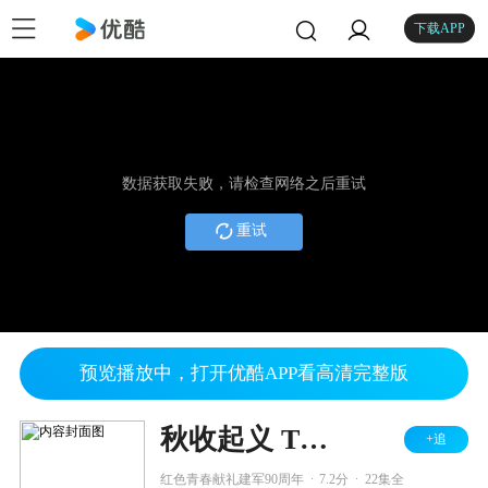
下载APP
数据获取失败，请检查网络之后重试
重试
预览播放中，打开优酷APP看高清完整版
秋收起义 TV版
+追
.
.
红色青春献礼建军90周年
7.2分
22集全