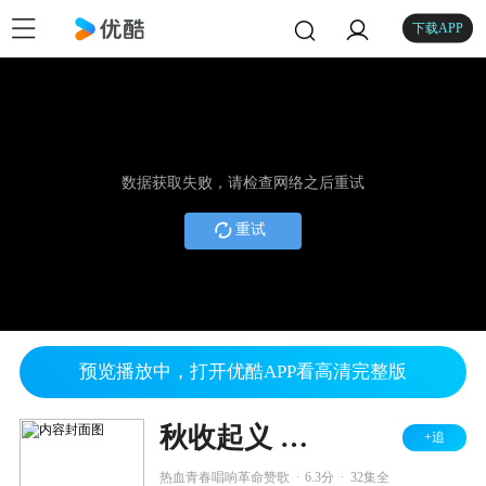
下载APP
数据获取失败，请检查网络之后重试
重试
预览播放中，打开优酷APP看高清完整版
秋收起义 DVD版
+追
.
.
热血青春唱响革命赞歌
6.3分
32集全