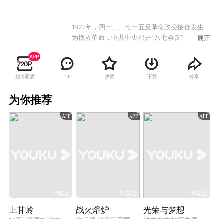
1927年，四一二、七一五反革命政变接连发生，
为挽救革命，中共中央召开“八七会议”，决定委
展开
派毛泽东领导湘鄂赣边区秋收武装暴动。9月9
日，毛泽东宣布起义，亲率工农革命军第一师第
三团首战告捷，胜利占领白沙镇、东门市等地。
超清画质
收藏
下载
分享
14
但很快各团进攻都遭到严重挫折，毛泽东当机立
断改变攻打长沙的计划，经讨论部队决定向湘南
为你推荐
转兵。毛泽东迅速带领军队撤离到三湾，部队进
行了著名的“三湾改编”，从根本上确立了党对军
APP
APP
APP
队的绝对领导。1928年4月28日，毛泽东率领的秋
收起义部队与朱德领导的湘南起义等部队在井冈
山胜利会师，形成党领导的规模最大、战斗力最
强的革命武装部队，标志着中国人民解放军的前
身，一支忠诚于党、全心全意为人民服务的中国
工农红军真正诞生了。
24集全
13集全
40集全
上甘岭
战火熔炉
光荣与梦想