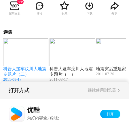
超清画质
评论
收藏
下载
分享
选集
6
09:57
09:22
科普大篷车汶川大地震
科普大篷车汶川大地震
地震灾后重建家
2011-07-20
专题片（二）
专题片（一）
2011-08-17
2011-08-17
打开方式
继续使用浏览器
Copyright©
2026
优酷 youku.com
版权所有
京ICP备06050721号-1
优酷
打开
为好内容全力以赴