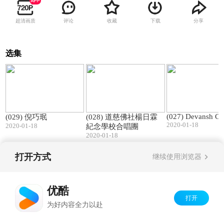
超清画质
评论
收藏
下载
分享
选集
04:01
02:09
(027) Devansh Ch
(029) 倪巧珉
(028) 道慈佛社楊日霖
2020-01-18
2020-01-18
紀念學校合唱團
2020-01-18
打开方式
继续使用浏览器
Copyright©
2026
优酷 youku.com
版权所有
京ICP备06050721号-1
优酷
打开
为好内容全力以赴