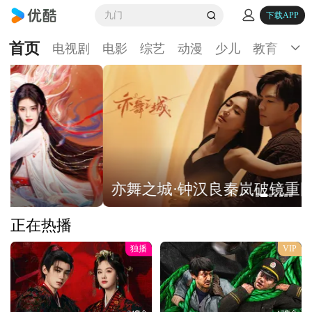
九门
下载APP
首页
电视剧
电影
综艺
动漫
少儿
教育
生
亦舞之城·钟汉良秦岚破镜重圆
正在热播
独播
VIP