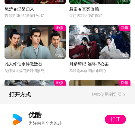
24集全
17集全
翘楚🔥涅槃归来
悬案🔥真案改编
陈都灵周翊然掀翻野心局
灭门逃犯竟变名作家
独播
独播
30集全
29集全
凡人修仙🩸异教叛徒
月鳞绮纪·连环挖心案
吴师叔大战门派奸细惨死
群妖剧本杀 画皮难画心
独播
独播
打开方式
继续使用浏览器
更新至33话
34集全
优酷
打开
光阴年番😂软饭硬吃
以法之名·饭局被做局
为好内容全力以赴
队长冒充许青骗财骗色笑疯
局中局！黑社会给高官庆生