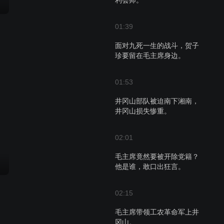
利会师。
01:39
面对九死一生的战斗，贺子
珍要留在毛主席身边。
01:53
井冈山部队被迫南下湘南，
井冈山损失惨重。
02:01
毛主席竟然要被开除党籍？
他是谁，敢口出狂言。
02:15
毛主席带领工农革命军上井
冈山。