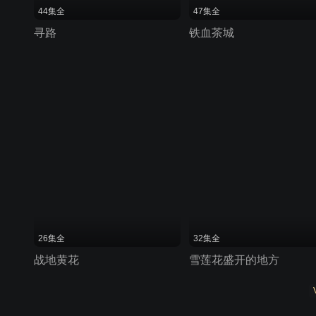
44集全
47集全
寻路
铁血茶城
26集全
32集全
战地黄花
雪莲花盛开的地方