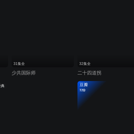
31集全
32集全
少共国际师
二十四道拐
豆瓣
经典
7.7分