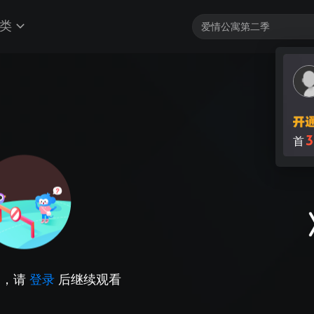
类
3
首
因，请
登录
后继续观看