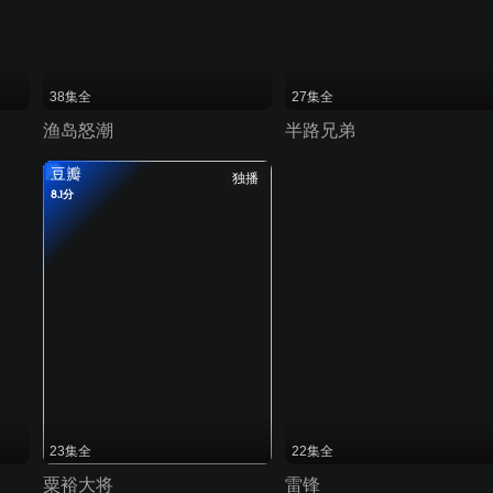
38集全
27集全
渔岛怒潮
半路兄弟
豆瓣
独播
8.1分
23集全
22集全
粟裕大将
雷锋