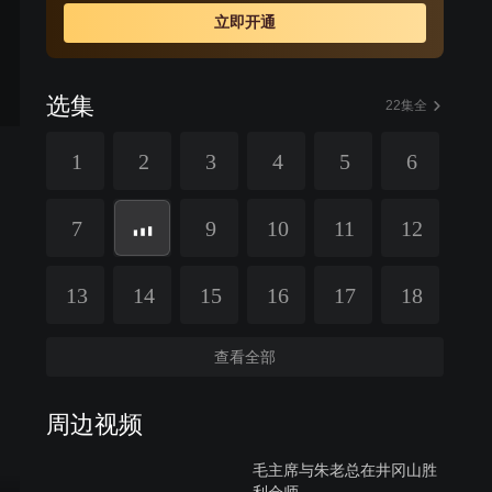
花县党部书记刘启沛，莲花县即将陷入包围，毛泽东迅速
立即开通
带领军队撤离到三湾，部队进行了著名的“三湾改编”，从根
本上确立了党对军队的绝对领导。1928年4月28日，毛泽
东率领的秋收起义部队与朱德领导的湘南起义等部队在井
选集
冈山胜利会师，形成党领导的规模最大、战斗力最强的革
22集全
命武装部队，标志着中国人民解放军的前身，一支忠诚于
1
2
3
4
5
6
党、全心全意为人民服务的中国工农红军真正诞生了。
7
9
10
11
12
13
14
15
16
17
18
查看全部
周边视频
毛主席与朱老总在井冈山胜