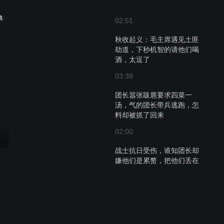
典
02:51
秋收起义：毛主席遇见土匪
劫道，下秒机智的请他们喝
酒，太逗了
03:38
团长嚣张跋扈要求四菜一
汤，气的团长带兵逃跑，怎
料却被抓了回来
02:00
战士抗日受伤，谁知团长却
嫌他们是累赘，把他们丢在
荒山野岭！
01:13
战士饭都吃不饱，可团长却
要求四菜一汤，否则炊事兵