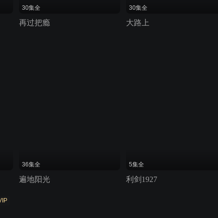
30集全
30集全
再过把瘾
大路上
36集全
5集全
遍地阳光
利剑1927
VIP