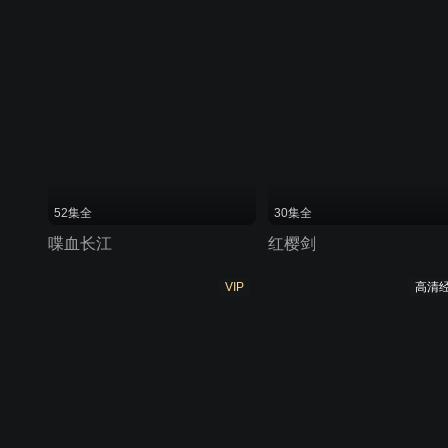
52集全
30集全
喋血长江
红樱剑
VIP
高清