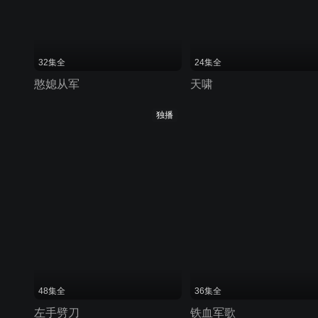
32集全
24集全
憨媳从军
天啸
独播
48集全
36集全
左手劈刀
铁血军歌