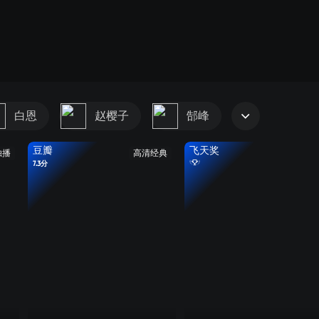
白恩
赵樱子
郜峰
豆瓣
飞天奖
独播
高清经典
7.3分