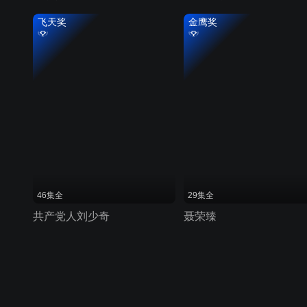
飞天奖
金鹰奖
46集全
29集全
共产党人刘少奇
聂荣臻