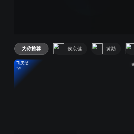
为你推荐
侯京健
黄勐
飞天奖