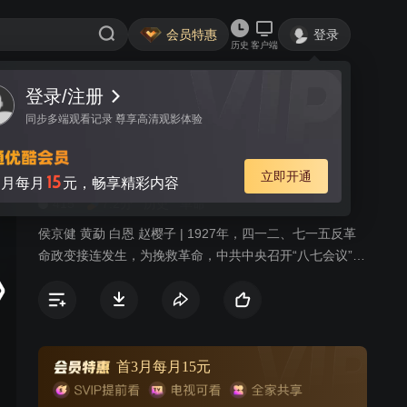
会员特惠
登录
历史
客户端
登录/注册
视频
讨论
32
同步多端观看记录 尊享高清观影体验
秋收起义 TV版
简介
立即开通
15
月每月
元，畅享精彩内容
415
7.2分
历史
革命
侯京健 黄勐 白恩 赵樱子 | 1927年，四一二、七一五反革
命政变接连发生，为挽救革命，中共中央召开“八七会议”，
决定委派毛泽东领导湘鄂赣边区秋收武装暴动。9月9日，
毛泽东宣布起义，亲率工农革命军第一师第三团首战告
捷，胜利占领白沙镇、东门市等地。但很快各团进攻都遭
到严重挫折，毛泽东当机立断改变攻打长沙的计划，经讨
论部队决定向湘南转兵。途经芦溪时遭遇伏击，总指挥卢
首3月每月15元
德铭为掩护部队撤退壮烈牺牲，余洒度私自放走国民党莲