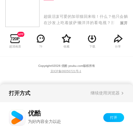
超级活泼可爱的加菲猫回来啦！什么？他只会躺
在沙发上吃着披萨懒洋洋的看电视？那你可错
展开
啦，有了加菲猫，可没让他的伙伴欧迪消停过。
他的鬼点子让他们的主人乔恩也抓狂不已。不
过，当朋友遇到危难，顽皮的加菲猫也会挺身而
超清画质
收藏
下载
分享
79
出，成为盖世英雄。千万不要冒犯他哦，他会让
你灰头土脸；千万也别小瞧他哦，你无法抗拒他
可爱的眼神，搞怪的行为。最新的3D技术，精良
Copyright©
2026
优酷 youku.com
版权所有
的制作工艺，《加菲猫的幸福生活》会让你在笑
京ICP备06050721号-1
声中度过每段欢乐时光。
打开方式
继续使用浏览器
优酷
打开
为好内容全力以赴