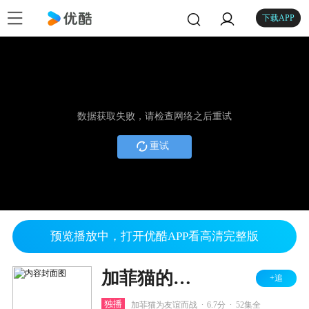
下载APP
数据获取失败，请检查网络之后重试
重试
预览播放中，打开优酷APP看高清完整版
加菲猫的幸福生活 第二季
+追
.
.
独播
加菲猫为友谊而战
6.7分
52集全