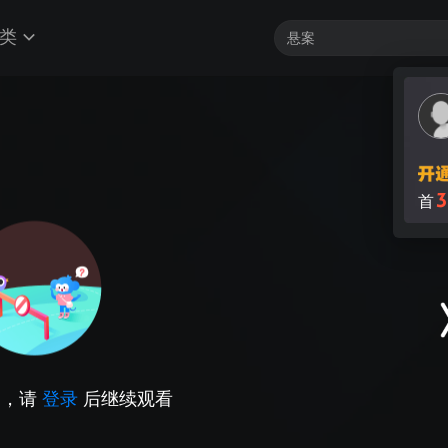
类
3
首
因，请
登录
后继续观看