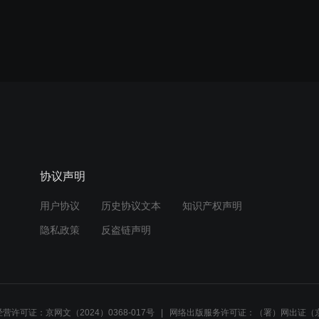
协议声明
用户协议
历史协议文本
知识产权声明
隐私政策
反盗链声明
营许可证：京网文（2024）0368-017号
网络出版服务许可证：（署）网出证（京