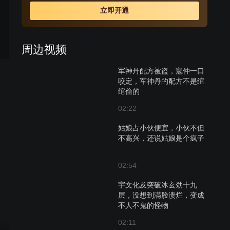
仇的路上，他们被宇文化及、韩盖天、李密等众多高手和
立即开通
海沙帮、阴癸派等势力追杀，也结识了李靖、跋锋寒、侯
希白等好友，并受到江淮军统帅杜伏威、太原李世民等势
力的招揽。而这一切，都是那本千古奇书《长生诀》带给
周边视频
他们的。在被不断的追杀中，双龙终于从扬州混混成长为
武林高手。
军神丹配方被盗，寇仲一口
咬定，军神丹的配方不是绾
绾偷的
02:22
姑娘占小伙便宜，小伙不但
不高兴，还说姑娘是个疯子
02:54
宇文化及突破冰玄劲十九
层，没想到满脸溃烂，变成
不人不鬼的怪物
02:11