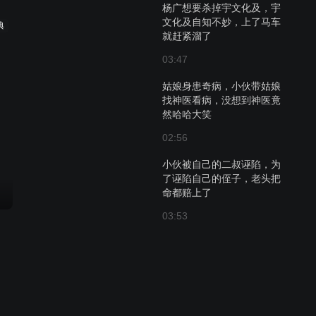
杨广想要杀掉宇文化及，宇
文化及自知不妙，上了马车
典
就赶紧溜了
03:47
姑娘身患奇病，小伙带姑娘
找神医看病，没想到神医竟
然哈哈大笑
02:56
小伙被自己的二叔诬陷，为
了诬陷自己的侄子，老头把
命都赔上了
03:53
姑娘受刺激神志不清，二人
施展长生诀，姑娘竟瞬间痊
愈
03:58