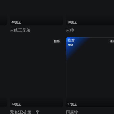
40集全
28集全
火线三兄弟
火帅
豆瓣
独播
独
7.0分
14集全
37集全
无名江湖 第一季
雨霖铃