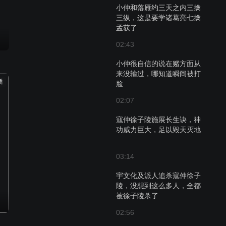
小仲和落雁约三天之内三擒
三纵，这是要学诸葛亮七擒
孟获了
02:43
小仲很自信的说在赌方面从
来没输过，哪知道瞬间被打
播
脸
02:07
寇仲徐子陵施展长生诀，神
功威力巨大，足以毁天灭地
03:14
宇文化及派人追杀寇仲徐子
陵，没想到这么多人，全都
被徐子陵杀了
02:56