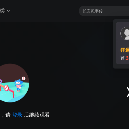
类
3
首
因，请
登录
后继续观看