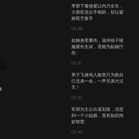
李密下毒使翟让内力全失，
大唐双龙出手相助，却让翟
娇死于敌手
03:48
姑娘身受重伤，寇仲徐子陵
施展长生诀，竟能为姑娘疗
伤
02:47
男子飞身闯入敌营只为救自
己兄弟一命，一声兄弟大过
天！
典
02:21
军师为主公出谋划策，没想
到一个小姑娘，竟有如此绝
妙智慧
03:40