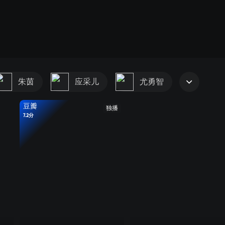
朱茵
应采儿
尤勇智
豆瓣
独播
7.2分