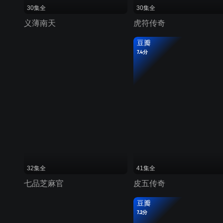
30集全
30集全
义薄南天
虎符传奇
豆瓣
7.4分
32集全
41集全
七品芝麻官
皮五传奇
豆瓣
7.2分