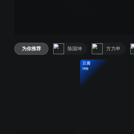
为你推荐
陈国坤
方力申
豆瓣
7.9分