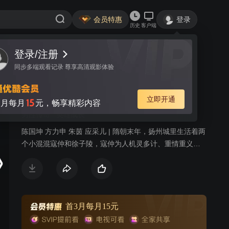
会员特惠
登录
历史
客户端
登录/注册
视频
讨论
3242
同步多端观看记录 尊享高清观影体验
大唐双龙传之长生诀
简介
立即开通
15
月每月
元，畅享精彩内容
男性传奇
英雄成长
陈国坤 方力申 朱茵 应采儿 | 隋朝末年，扬州城里生活着两
个小混混寇仲和徐子陵，寇仲为人机灵多计、重情重义、
雄心壮志、不甘平凡；徐子陵则为人忠厚纯朴、感性细
腻、甘于淡泊。两人是一对生死不离的好兄弟，自称“扬州
双龙”。他们无意间偷了杨广想得到的《长生诀》，遭到宇
文化及的追杀。两兄弟被高丽女傅君婥所救。为救两兄
弟，傅君婥被宇文化及打死，两兄弟发誓要找宇文化及报
首3月每月15元
仇，并在无心下练就《长生诀》武功。在走向宇文化及复