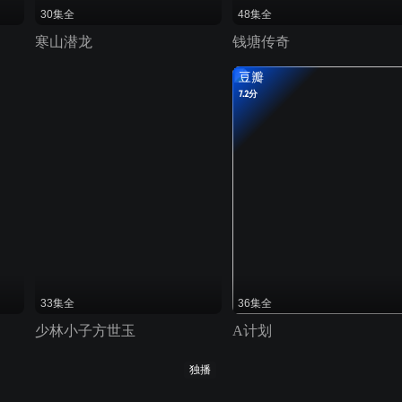
30集全
48集全
寒山潜龙
钱塘传奇
豆瓣
7.2分
33集全
36集全
少林小子方世玉
A计划
独播