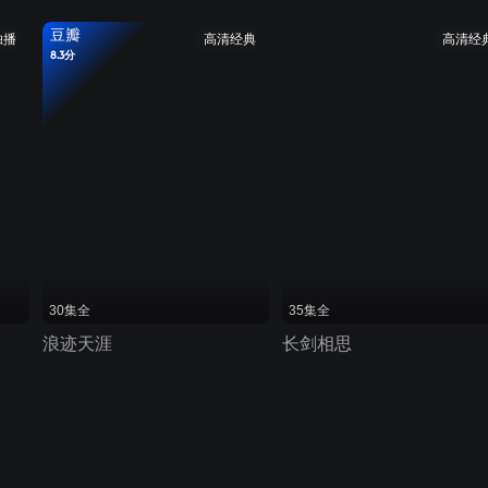
豆瓣
独播
高清经典
高清经
8.3分
30集全
35集全
浪迹天涯
长剑相思