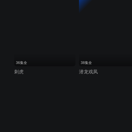
36集全
38集全
刺虎
潜龙戏凤