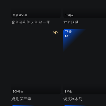
更新至58期
52期全
鲨鱼哥和美人鱼 第一季
神奇阿呦
豆瓣
VIP
8.6分
100期全
8期全
奶龙 第三季
调皮啄木鸟