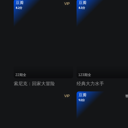
豆瓣
豆瓣
VIP
8.2分
8.5分
22期全
123期全
索尼克：回家大冒险
经典大力水手
豆瓣
VIP
9.0分