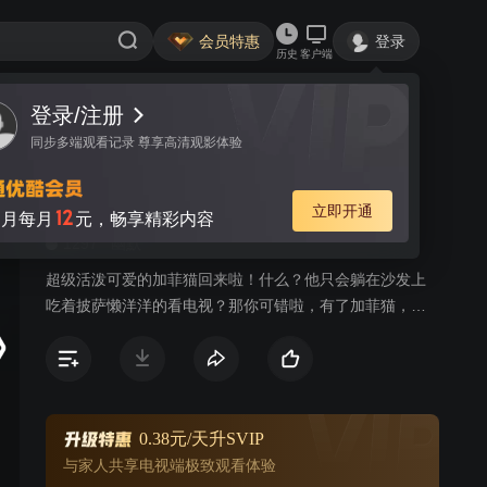
会员特惠
登录
历史
客户端
登录/注册
视频
讨论
74
同步多端观看记录 尊享高清观影体验
加菲猫的幸福生活 第二季
简介
立即开通
12
月每月
元，畅享精彩内容
1297
幽默
超级活泼可爱的加菲猫回来啦！什么？他只会躺在沙发上
吃着披萨懒洋洋的看电视？那你可错啦，有了加菲猫，可
没让他的伙伴欧迪消停过。他的鬼点子让他们的主人乔恩
也抓狂不已。不过，当朋友遇到危难，顽皮的加菲猫也会
挺身而出，成为盖世英雄。千万不要冒犯他哦，他会让你
灰头土脸；千万也别小瞧他哦，你无法抗拒他可爱的眼
神，搞怪的行为。最新的3D技术，精良的制作工艺，《加
0.38元/天升SVIP
菲猫的幸福生活》会让你在笑声中度过每段欢乐时光。
与家人共享电视端极致观看体验