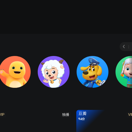
|
豆瓣
VIP
独播
VI
9.6分