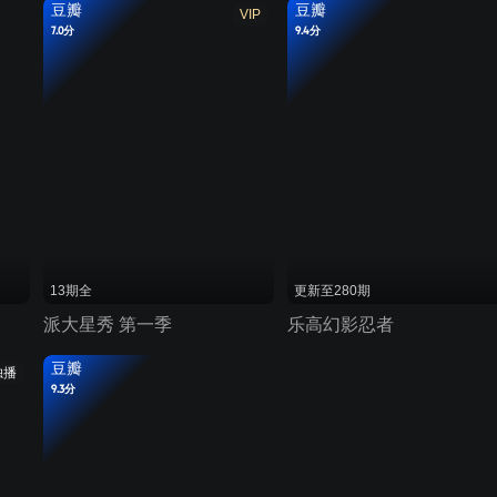
豆瓣
豆瓣
VIP
7.0分
9.4分
13期全
更新至280期
派大星秀 第一季
乐高幻影忍者
豆瓣
独播
9.3分