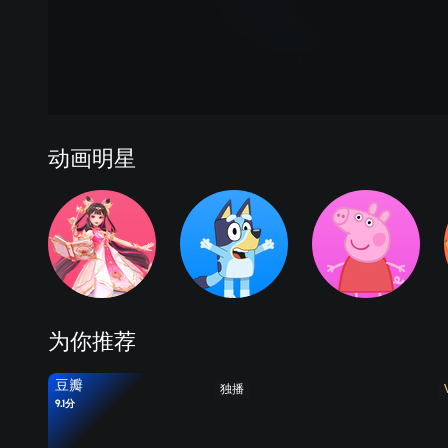
动画明星
为你推荐
豆瓣
独播
9.1分