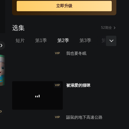
立即升级
选集
52期全
短片
第1季
第2季
第3季
第4季
第
我也要冬眠
VIP
被溺爱的猫咪
VIP
P
鼹鼠的地下高速公路
VIP