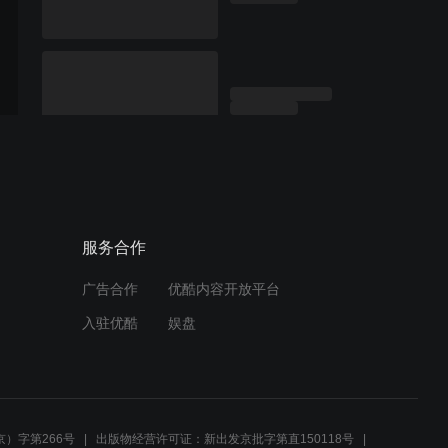
服务合作
广告合作
优酷内容开放平台
入驻优酷
娱盘
）字第266号
出版物经营许可证：新出发京批字第直150118号