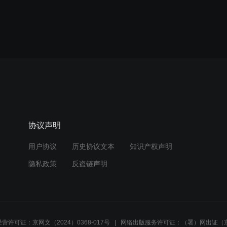
协议声明
用户协议
历史协议文本
知识产权声明
隐私政策
反盗链声明
营许可证：京网文（2024）0368-017号
网络出版服务许可证：（署）网出证（京