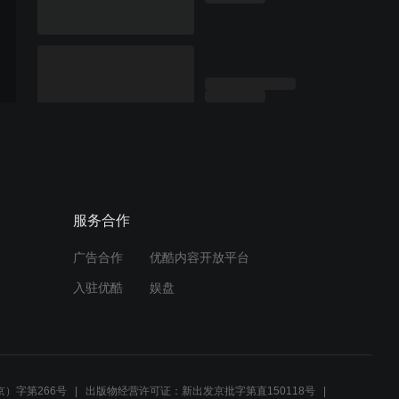
服务合作
广告合作
优酷内容开放平台
入驻优酷
娱盘
）字第266号
出版物经营许可证：新出发京批字第直150118号