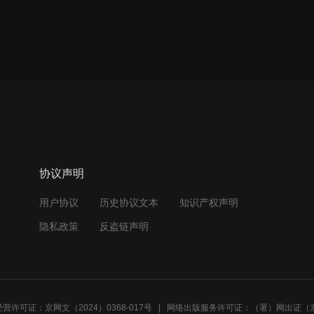
协议声明
用户协议
历史协议文本
知识产权声明
隐私政策
反盗链声明
营许可证：京网文（2024）0368-017号
网络出版服务许可证：（署）网出证（京