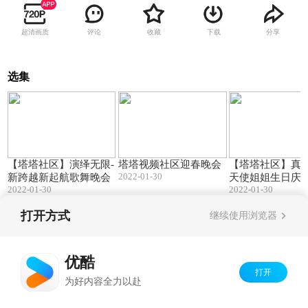
超清画质
评论
收藏
下载
分享
选集
125:15
69:03
【塔塔社区】演绎无限-
塔塔视频社区迎春晚会
【塔塔社区】真情
2022-01-30
新跨越新起航歌舞晚会
天使姐姐生日庆
2022-01-30
2022-01-30
晚会
打开方式
继续使用浏览器
Copyright©
2026
优酷 youku.com
版权所有
京ICP备06050721号-1
优酷
打开
为好内容全力以赴