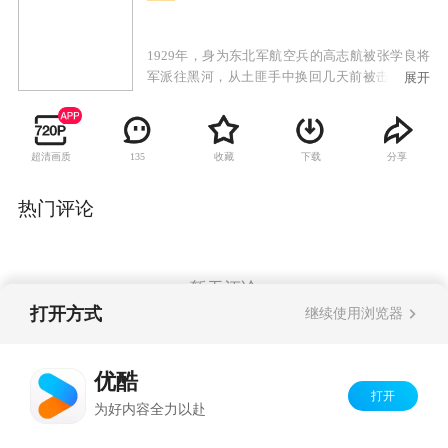
1929年，身为东北军航空兵的高志航被张学良将
军派往黑河，从土匪手中换回几天前被击落的日
展开
军飞机。高志航出色地完成了任务，并在黑河邂
逅了俄罗斯美女葛莉儿，葛莉儿被这个有留法背
景的中国飞行员深深吸引，不顾一切地跟他来到
超清画质
收藏
下载
分享
135
了沈阳。九一八事变后，高志航主动请缨抗日，
张学良虽然自己深陷不抵抗的涡流中，但还是举
荐高志航加盟国军，入驻杭州笕桥机场。由于空
热门评论
军有禁令，不允许飞行员有外国配偶，葛莉儿和
高志航只能选择了离婚，葛莉儿回到高志航的通
化老家，从此乱世烽火，天各一方。上海淞沪战
事爆发，国军十九路军等奋勇抵抗来犯日军，高
暂无评论
志航的飞鹰航空队奉命升空，迎战日机。淞沪空
打开方式
继续使用浏览器
战，震动全球，中国空军以弱胜强，重创日本空
军，创造了世界空战史上的一个奇迹，高志航及
Copyright©
2026
优酷 youku.com
版权所有
飞鹰队成为了国民英雄。
优酷
京ICP备06050721号-1
打开
为好内容全力以赴