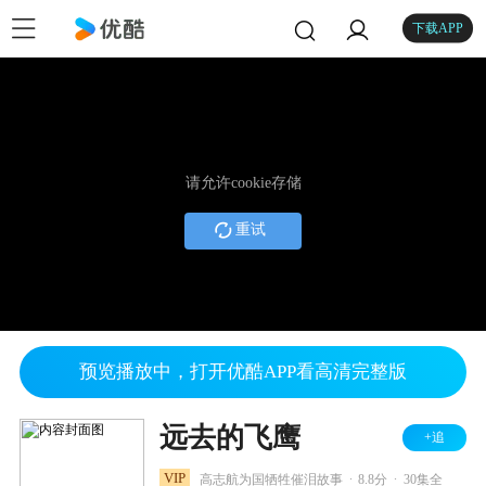
下载APP
请允许cookie存储
重试
预览播放中，打开优酷APP看高清完整版
远去的飞鹰
+追
.
.
VIP
高志航为国牺牲催泪故事
8.8分
30集全