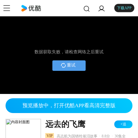
下载APP
数据获取失败，请检查网络之后重试
重试
预览播放中，打开优酷APP看高清完整版
远去的飞鹰
+追
.
.
VIP
高志航为国牺牲催泪故事
8.8分
30集全