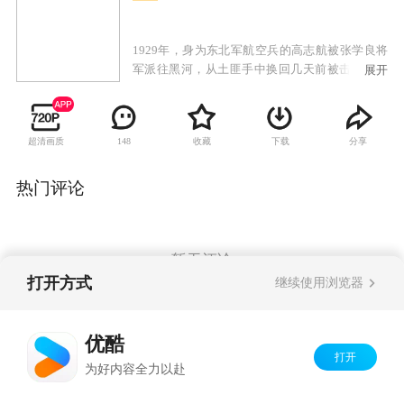
1929年，身为东北军航空兵的高志航被张学良将
军派往黑河，从土匪手中换回几天前被击落的日
展开
军飞机。高志航出色地完成了任务，并在黑河邂
逅了俄罗斯美女葛莉儿，葛莉儿被这个有留法背
景的中国飞行员深深吸引，不顾一切地跟他来到
超清画质
收藏
下载
分享
148
了沈阳。九一八事变后，高志航主动请缨抗日，
张学良虽然自己深陷不抵抗的涡流中，但还是举
荐高志航加盟国军，入驻杭州笕桥机场。由于空
热门评论
军有禁令，不允许飞行员有外国配偶，葛莉儿和
高志航只能选择了离婚，葛莉儿回到高志航的通
化老家，从此乱世烽火，天各一方。上海淞沪战
事爆发，国军十九路军等奋勇抵抗来犯日军，高
暂无评论
志航的飞鹰航空队奉命升空，迎战日机。淞沪空
打开方式
继续使用浏览器
战，震动全球，中国空军以弱胜强，重创日本空
军，创造了世界空战史上的一个奇迹，高志航及
Copyright©
2026
优酷 youku.com
版权所有
飞鹰队成为了国民英雄。
优酷
京ICP备06050721号-1
打开
为好内容全力以赴